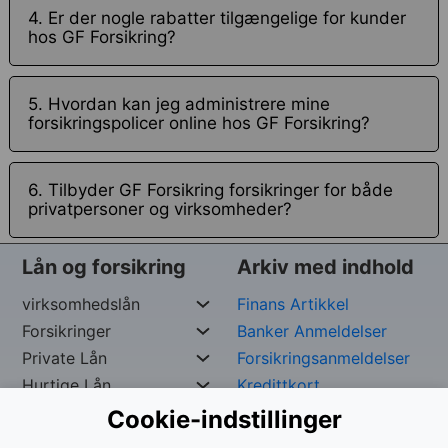
4. Er der nogle rabatter tilgængelige for kunder
hos GF Forsikring?
5. Hvordan kan jeg administrere mine
forsikringspolicer online hos GF Forsikring?
6. Tilbyder GF Forsikring forsikringer for både
privatpersoner og virksomheder?
Lån og forsikring
Arkiv med indhold
virksomhedslån
Finans Artikkel
Forsikringer
Banker Anmeldelser
Private Lån
Forsikringsanmeldelser
Hurtige Lån
Kredittkort
Cookie-indstillinger