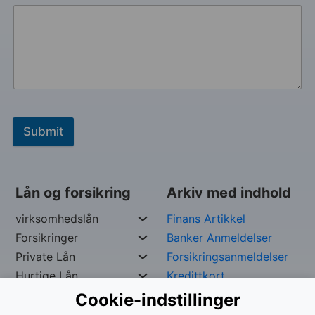
Submit
Lån og forsikring
Arkiv med indhold
virksomhedslån
Finans Artikkel
Forsikringer
Banker Anmeldelser
Private Lån
Forsikringsanmeldelser
Hurtige Lån
Kredittkort
Cookie-indstillinger