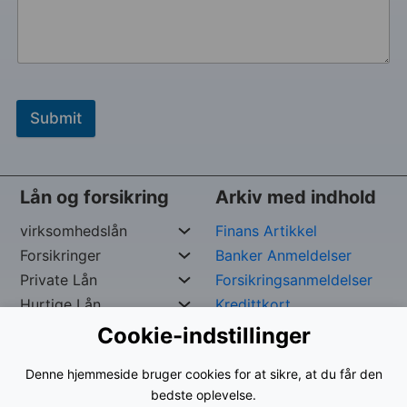
Submit
Lån og forsikring
Arkiv med indhold
virksomhedslån
Finans Artikkel
Forsikringer
Banker Anmeldelser
Private Lån
Forsikringsanmeldelser
Hurtige Lån
Kredittkort
Cookie-indstillinger
Ophavsret reserveret af
George –
Org. nr:
961024-
Denne hjemmeside bruger cookies for at sikre, at du får den
9535
bedste oplevelse.