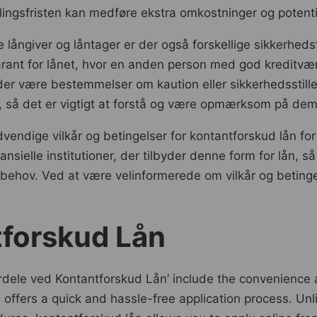
lingsfristen kan medføre ekstra omkostninger og potenti
 långiver og låntager er der også forskellige sikkerheds
ant for lånet, hvor en anden person med god kreditværdig
der være bestemmelser om kaution eller sikkerhedsstille
re, så det er vigtigt at forstå og være opmærksom på d
ndige vilkår og betingelser for kontantforskud lån for
nsielle institutioner, der tilbyder denne form for lån, så
e behov. Ved at være velinformerede om vilkår og beting
tforskud Lån
ele ved Kontantforskud Lån’ include the convenience and 
offers a quick and hassle-free application process. Unlik