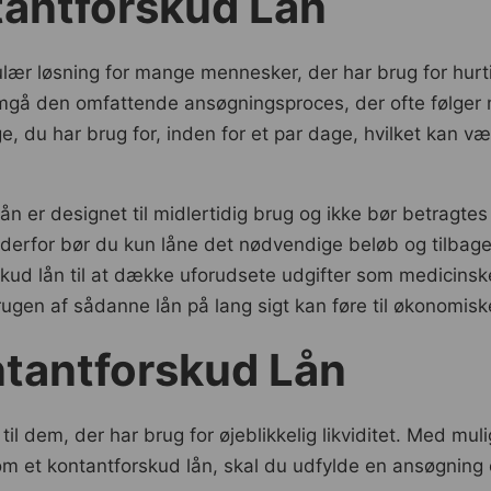
ntantforskud Lån
ulær løsning for mange mennesker, der har brug for hur
emgå den omfattende ansøgningsproces, der ofte følger 
, du har brug for, inden for et par dage, hvilket kan væ
lån er designet til midlertidig brug og ikke bør betragtes
g derfor bør du kun låne det nødvendige beløb og tilbageb
ud lån til at dække uforudsete udgifter som medicinske 
ugen af sådanne lån på lang sigt kan føre til økonomisk
tantforskud Lån
 til dem, der har brug for øjeblikkelig likviditet. Med m
 et kontantforskud lån, skal du udfylde en ansøgning 