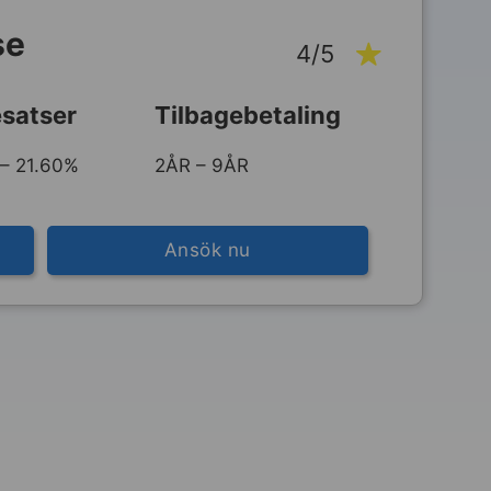
se
4/5
satser
Tilbagebetaling
– 21.60%
2ÅR – 9ÅR
Ansök nu