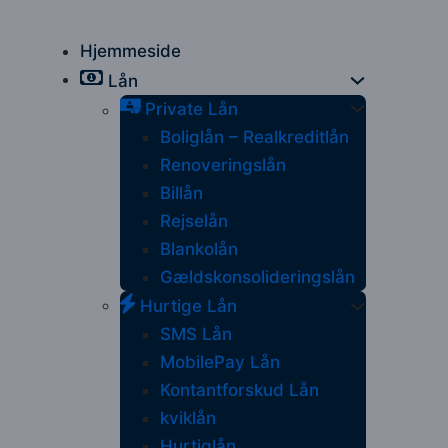
Hjemmeside
Lån
Private Lån
Boliglån – Realkreditlån
Renoveringslån
Billån
Rejselån
Blankolån
Gældskonsolideringslån
Hurtige Lån
SMS Lån
MobilePay Lån
Kontantforskud Lån
kviklån
Hurtiglån