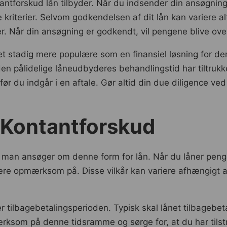
tantforskud lån tilbyder. Når du indsender din ansøgning,
 kriterier. Selvom godkendelsen af dit lån kan variere a
er. Når din ansøgning er godkendt, vil pengene blive over
et stadig mere populære som en finansiel løsning for dem,
 pålidelige låneudbyderes behandlingstid har tiltrukk
r du indgår i en aftale. Gør altid din due diligence ved 
r Kontantforskud
før man ansøger om denne form for lån. Når du låner pen
re opmærksom på. Disse vilkår kan variere afhængigt af 
er tilbagebetalingsperioden. Typisk skal lånet tilbagebet
rksom på denne tidsramme og sørge for, at du har tilstræ