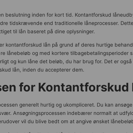
 beslutning inden for kort tid. Kontantforskud låneudbyd
re tidskrævende end traditionelle låneprocesser. Dette
iget til lån baseret på dine oplysninger.
r kontantforskud lån på grund af deres hurtige behand
dre lånebeløb og med kortere tilbagebetalingsperioder s
rligt og kun låne det beløb, du har brug for. Det er og
rskud lån, inden du accepterer dem.
en for Kontantforskud
rocessen generelt hurtig og ukompliceret. Du kan ansø
 besvær. Ansøgningsprocessen indebærer normalt at udfyl
rudover vil du blive bedt om at angive ønsket lånebeløb