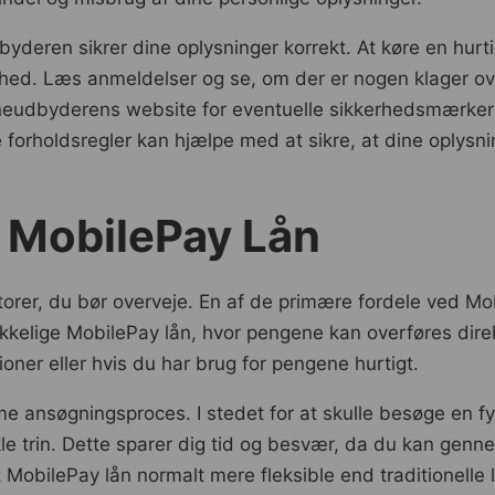
dbyderen sikrer dine oplysninger korrekt. At køre en hur
ed. Læs anmeldelser og se, om der er nogen klager over
neudbyderens website for eventuelle sikkerhedsmærker ell
 forholdsregler kan hjælpe med at sikre, at dine oplysn
 MobilePay Lån
aktorer, du bør overveje. En af de primære fordele ved 
kkelige MobilePay lån, hvor pengene kan overføres direkt
ioner eller hvis du har brug for pengene hurtigt.
ansøgningsproces. I stedet for at skulle besøge en fysi
e trin. Dette sparer dig tid og besvær, da du kan genn
MobilePay lån normalt mere fleksible end traditionelle lå