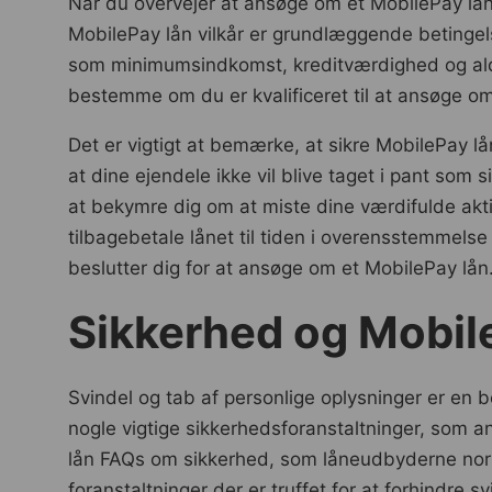
Når du overvejer at ansøge om et MobilePay lån,
MobilePay lån vilkår er grundlæggende betingels
som minimumsindkomst, kreditværdighed og alder
bestemme om du er kvalificeret til at ansøge o
Det er vigtigt at bemærke, at sikre MobilePay lån
at dine ejendele ikke vil blive taget i pant som si
at bekymre dig om at miste dine værdifulde aktiv
tilbagebetale lånet til tiden i overensstemmelse
beslutter dig for at ansøge om et MobilePay lån
Sikkerhed og Mobil
Svindel og tab af personlige oplysninger er en 
nogle vigtige sikkerhedsforanstaltninger, so
lån FAQs om sikkerhed, som låneudbyderne normalt
foranstaltninger der er truffet for at forhindre 