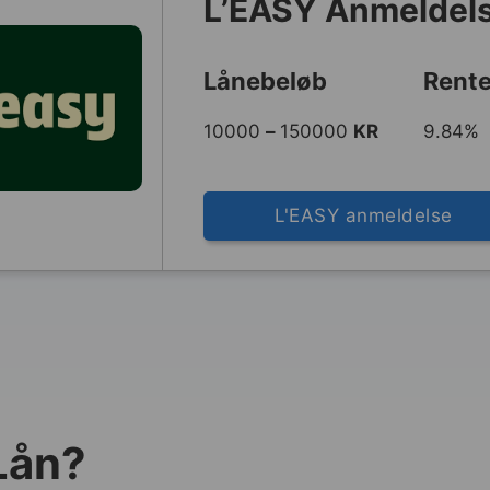
L’EASY Anmeldel
Lånebeløb
Rente
10000
–
150000
KR
9.84% 
L'EASY anmeldelse
Lån?