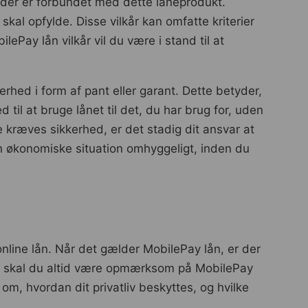
, der er forbundet med dette låneprodukt.
al opfylde. Disse vilkår kan omfatte kriterier
ay lån vilkår vil du være i stand til at
erhed i form af pant eller garant. Dette betyder,
d til at bruge lånet til det, du har brug for, uden
e kræves sikkerhed, er det stadig dit ansvar at
din økonomiske situation omhyggeligt, inden du
nline lån. Når det gælder MobilePay lån, er der
t skal du altid være opmærksom på MobilePay
om, hvordan dit privatliv beskyttes, og hvilke