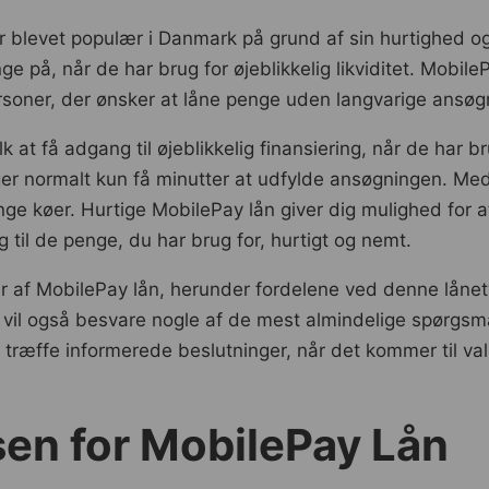
r er blevet populær i Danmark på grund af sin hurtighed
e på, når de har brug for øjeblikkelig likviditet. Mobi
soner, der ønsker at låne penge uden langvarige ansøg
lk at få adgang til øjeblikkelig finansiering, når de har
ager normalt kun få minutter at udfylde ansøgningen. 
 lange køer. Hurtige MobilePay lån giver dig mulighed for
g til de penge, du har brug for, hurtigt og nemt.
ter af MobilePay lån, herunder fordelene ved denne lånetyp
 vil også besvare nogle af de mest almindelige spørgsm
at træffe informerede beslutninger, når det kommer til va
en for MobilePay Lån