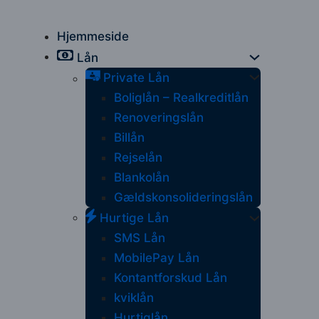
Hjemmeside
Lån
Private Lån
Boliglån – Realkreditlån
Renoveringslån
Billån
Rejselån
Blankolån
Gældskonsolideringslån
Hurtige Lån
SMS Lån
MobilePay Lån
Kontantforskud Lån
kviklån
Hurtiglån