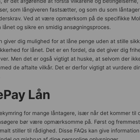
 er det afgørende at forstå vilkårene og betingelserne
er, som långiveren fastsætter, og som du som låntager sk
skrav. Ved at være opmærksom på de specifikke MobileP
m lånet og sikre en smidig ansøgningsproces.
 giver dig mulighed for at låne penge uden at stille sikk
kkerhed for lånet. Det er en fordel, da det giver dig frihe
er. Men det er også vigtigt at huske, at selvom der ikk
 med de aftalte vilkår. Det er derfor vigtigt at vurdere 
.
ePay Lån
bekymring for mange låntagere, især når det kommer til o
m ansøgere bør være opmærksomme på. Først og fremmes
 stiller til rådighed. Disse FAQs kan give information 
svindel og misbrug af dine personlige oplysninger.