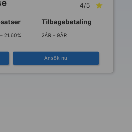
se
4/5
satser
Tilbagebetaling
– 21.60%
2ÅR – 9ÅR
Ansök nu