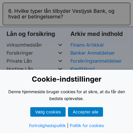
6. Hvilke typer lån tilbyder Vestjysk Bank, og
hvad er betingelserne?
Lån og forsikring
Arkiv med indhold
virksomhedslån
Finans Artikkel
Forsikringer
Banker Anmeldelser
Private Lån
Forsikringsanmeldelser
Hurtige Lån
Kredittkort
Cookie-indstillinger
Ophavsret reserveret af
George –
Org. nr:
961024-
Denne hjemmeside bruger cookies for at sikre, at du får den
9535
bedste oplevelse.
Vælg cookies
Accepter alle
Vilkår for brug
|
Privatlivspolitik
Fortrolighedspolitik
|
Politik for cookies