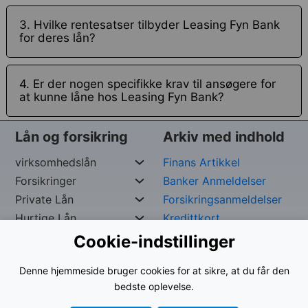
3. Hvilke rentesatser tilbyder Leasing Fyn Bank
for deres lån?
4. Er der nogen specifikke krav til ansøgere for
at kunne låne hos Leasing Fyn Bank?
Lån og forsikring
Arkiv med indhold
virksomhedslån
Finans Artikkel
Forsikringer
Banker Anmeldelser
Private Lån
Forsikringsanmeldelser
Hurtige Lån
Kredittkort
Cookie-indstillinger
Ophavsret reserveret af
George –
Org. nr:
961024-
Denne hjemmeside bruger cookies for at sikre, at du får den
9535
bedste oplevelse.