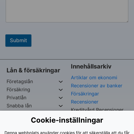
Submit
Innehållsarkiv
Lån & försäkringar
Artiklar om ekonomi
Företagslån
Recensioner av banker
Försäkring
Försäkringar
Privatlån
Recensioner
Snabba lån
Kreditvård Recensioner
Cookie-inställningar
Copywrite Reserverad av
Iskef George –
Org. nr:
Denna webbplats använder cookies för att säkerställa att du får