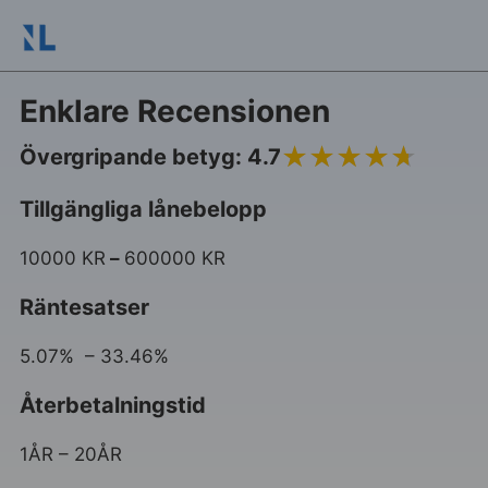
Enklare Recensionen
4.7
Övergripande betyg: 4.7
Tillgängliga lånebelopp
10000 KR
–
600000 KR
Räntesatser
5.07% – 33.46%
Återbetalningstid
1ÅR – 20ÅR