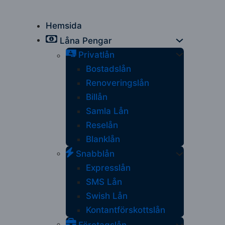
Hemsida
Låna Pengar
Privatlån
Bostadslån
Renoveringslån
Billån
Samla Lån
Reselån
Blanklån
Snabblån
Expresslån
SMS Lån
Swish Lån
Kontantförskottslån