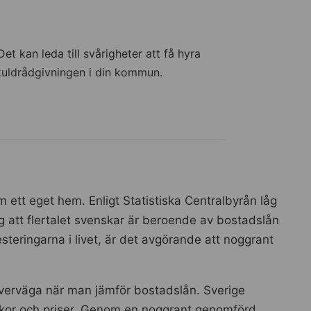
et kan leda till svårigheter att få hyra
kuldrådgivningen i din kommun.
m ett eget hem. Enligt Statistiska Centralbyrån låg
 att flertalet svenskar är beroende av bostadslån
steringarna i livet, är det avgörande att noggrant
 överväga när man jämför bostadslån. Sverige
villkor och priser. Genom en noggrant genomförd