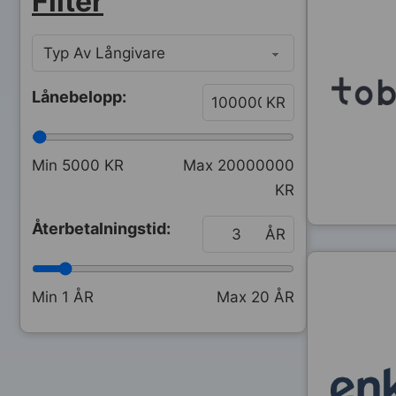
Filter
Lånebelopp:
KR
Min
5000
KR
Max
20000000
KR
Återbetalningstid:
ÅR
Min
1
ÅR
Max
20
ÅR