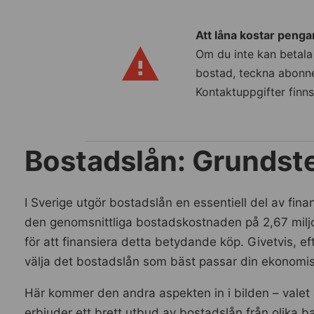
Att låna kostar penga
Om du inte kan betala 
bostad, teckna abonne
Kontaktuppgifter finn
Bostadslån: Grundst
I Sverige utgör bostadslån en essentiell del av fin
den genomsnittliga bostadskostnaden på 2,67 miljon
för att finansiera detta betydande köp. Givetvis, e
välja det bostadslån som bäst passar din ekonomis
Här kommer den andra aspekten in i bilden – valet 
erbjuder ett brett utbud av bostadslån från olika ba