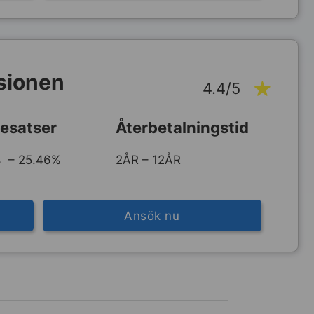
sionen
4.4/5
esatser
Återbetalningstid
 – 25.46%
2ÅR – 12ÅR
Ansök nu