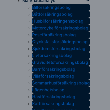
Marknadsanalys
Bilförsäkringsbolag
Båtförsäkringsbolag
Husbilförsäkringensbolag
Motorcykelförsäkringsbolag
Reseförsäkringsbolag
Olycksfallsförsäkringsbolag
Sjukdomsförsäkringsbolag
Livförsäkringsbolag
Graviditetsförsäkringsbolag
Barnförsäkringsbolag
Villaförsäkringsbolag
Sommarhusförsäkringsbolag
Lägenhetsbolag
Hästförsäkringsbolag
Kattförsäkringsbolag