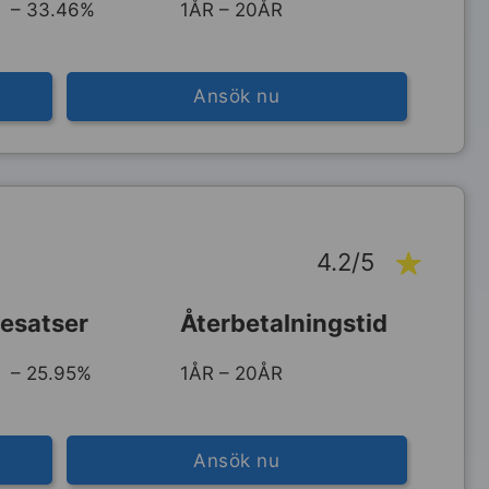
 – 33.46%
1ÅR – 20ÅR
Ansök nu
n
4.2/5
esatser
Återbetalningstid
 – 25.95%
1ÅR – 20ÅR
Ansök nu