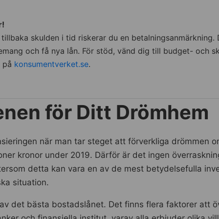
r!
tillbaka skulden i tid riskerar du en betalningsanmärkning. D
mang och få nya lån. För stöd, vänd dig till budget- och s
s på
konsumentverket.se
.
enen för Ditt Drömhem
ansieringen när man tar steget att förverkliga drömmen o
er kronor under 2019. Därför är det ingen överraskning
ftersom detta kan vara en av de mest betydelsefulla inve
ka situation.
av det bästa bostadslånet. Det finns flera faktorer att
nker och finansiella institut, varav alla erbjuder olika 