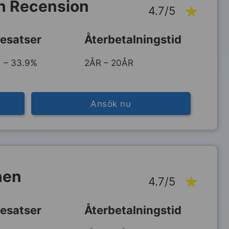
ån Recension
4.7/5
esatser
Återbetalningstid
 – 33.9%
2ÅR – 20ÅR
Ansök nu
nen
4.7/5
esatser
Återbetalningstid