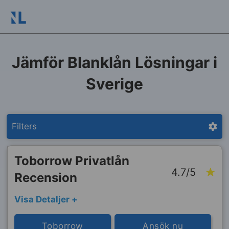
Jämför Blanklån Lösningar i
Sverige
Filters
Toborrow Privatlån
4.7/5
Recension
Visa Detaljer +
Toborrow
Ansök nu