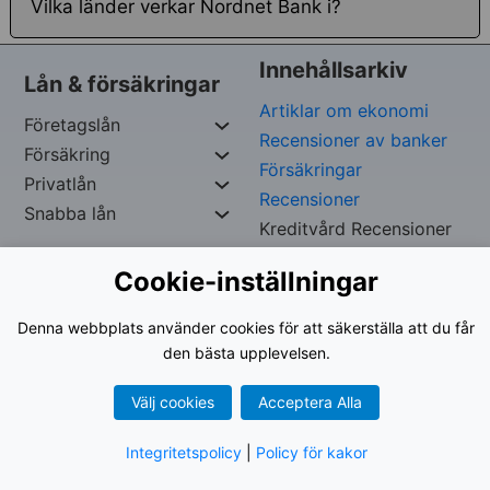
Vilka länder verkar Nordnet Bank i?
Innehållsarkiv
Lån & försäkringar
Artiklar om ekonomi
Företagslån
Recensioner av banker
Försäkring
Försäkringar
Privatlån
Recensioner
Snabba lån
Kreditvård Recensioner
Cookie-inställningar
Copywrite Reserverad av
Iskef George –
Org. nr:
Denna webbplats använder cookies för att säkerställa att du får
961024-9535
den bästa upplevelsen.
Välj cookies
Acceptera Alla
Användarvillkor
|
Integritetspolicy
Integritetspolicy
|
Policy för kakor