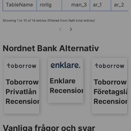
TableName
rorlig
man_3
ar_1
ar_2
Showing 1 to 10 of 14 entries (filtered from NaN total entries)
Nordnet Bank Alternativ
Enklare
Toborrow
Toborrow
Recensionen
Privatlån
Företagslå
Recension
Recension
Vanliga frågor och svar