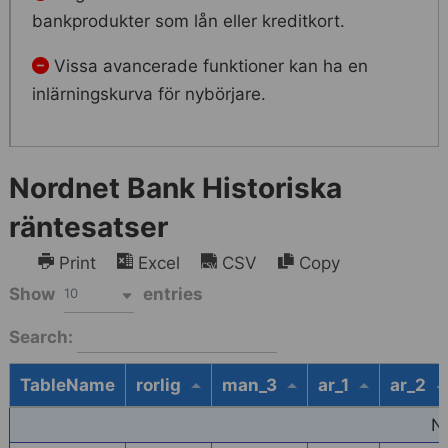
bankprodukter som lån eller kreditkort.
Vissa avancerade funktioner kan ha en
inlärningskurva för nybörjare.
Nordnet Bank Historiska
räntesatser
Print
Excel
CSV
Copy
Show
entries
10
Search:
TableName
rorlig
man_3
ar_1
ar_2
N