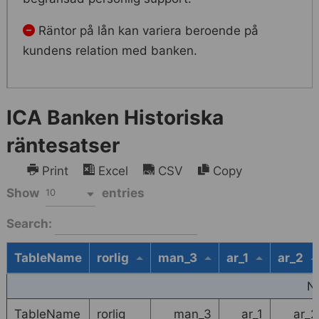
Räntor på lån kan variera beroende på
kundens relation med banken.
ICA Banken Historiska
räntesatser
Print
Excel
CSV
Copy
Show
entries
10
Search:
TableName
rorlig
man_3
ar_1
ar_2
N
TableName
rorlig
man_3
ar_1
ar_2