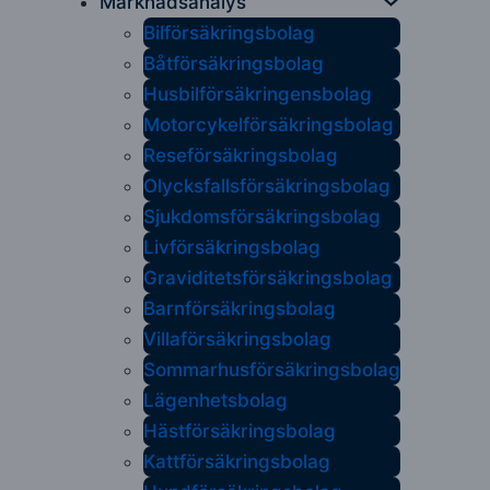
Marknadsanalys
Bilförsäkringsbolag
Båtförsäkringsbolag
Husbilförsäkringensbolag
Motorcykelförsäkringsbolag
Reseförsäkringsbolag
Olycksfallsförsäkringsbolag
Sjukdomsförsäkringsbolag
Livförsäkringsbolag
Graviditetsförsäkringsbolag
Barnförsäkringsbolag
Villaförsäkringsbolag
Sommarhusförsäkringsbolag
Lägenhetsbolag
Hästförsäkringsbolag
Kattförsäkringsbolag