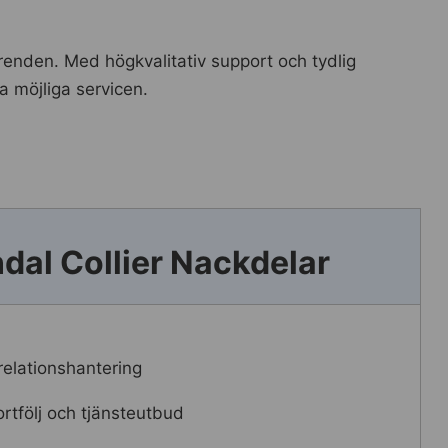
ärenden. Med högkvalitativ support och tydlig
a möjliga servicen.
al Collier Nackdelar
relationshantering
tfölj och tjänsteutbud