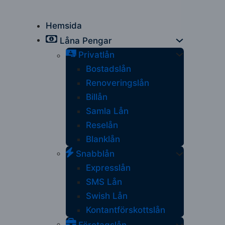
Hemsida
Låna Pengar
Privatlån
Bostadslån
Renoveringslån
Billån
Samla Lån
Reselån
Blanklån
Snabblån
Expresslån
SMS Lån
Swish Lån
Kontantförskottslån