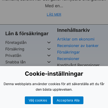
Med en…
LÄS MER
Innehållsarkiv
Lån & försäkringar
Artiklar om ekonomi
Företagslån
Recensioner av banker
Försäkring
Försäkringar
Privatlån
Recensioner
Snabba lån
Kreditvård Recensioner
Cookie-inställningar
Copywrite Reserverad av
Iskef George –
Org. nr:
Denna webbplats använder cookies för att säkerställa att du får
961024-9535
den bästa upplevelsen.
Välj cookies
Acceptera Alla
Användarvillkor
|
Integritetspolicy