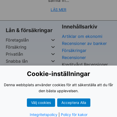
samla in…
LÄS MER
Innehållsarkiv
Lån & försäkringar
Artiklar om ekonomi
Företagslån
Recensioner av banker
Försäkring
Försäkringar
Privatlån
Recensioner
Snabba lån
Kreditvård Recensioner
Cookie-inställningar
Copywrite Reserverad av
Iskef George –
Org. nr:
Denna webbplats använder cookies för att säkerställa att du får
961024-9535
den bästa upplevelsen.
Välj cookies
Acceptera Alla
Användarvillkor
|
Integritetspolicy
Integritetspolicy
|
Policy för kakor