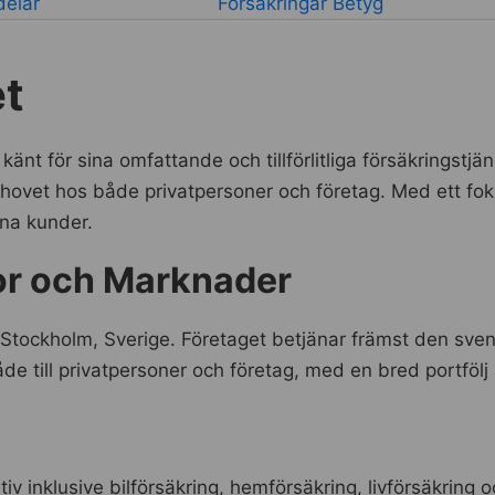
delar
Försäkringar Betyg
et
känt för sina omfattande och tillförlitliga försäkringstjä
ehovet hos både privatpersoner och företag. Med ett fok
ina kunder.
r och Marknader
i Stockholm, Sverige. Företaget betjänar främst den s
åde till privatpersoner och företag, med en bred portfölj
iv inklusive bilförsäkring, hemförsäkring, livförsäkring 