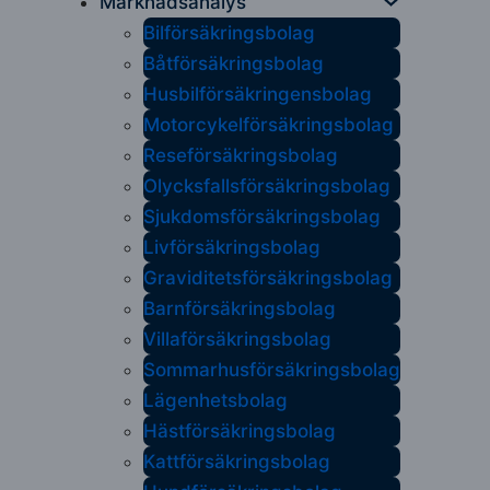
Marknadsanalys
Bilförsäkringsbolag
Båtförsäkringsbolag
Husbilförsäkringensbolag
Motorcykelförsäkringsbolag
Reseförsäkringsbolag
Olycksfallsförsäkringsbolag
Sjukdomsförsäkringsbolag
Livförsäkringsbolag
Graviditetsförsäkringsbolag
Barnförsäkringsbolag
Villaförsäkringsbolag
Sommarhusförsäkringsbolag
Lägenhetsbolag
Hästförsäkringsbolag
Kattförsäkringsbolag