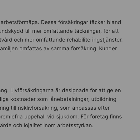
ll arbetsförmåga. Dessa försäkringar täcker bland
rundskydd till mer omfattande täckningar, för att
tvård och mer omfattande rehabiliteringstjänster.
 familjen omfattas av samma försäkring. Kunder
ång. Livförsäkringarna är designade för att ge en
iga kostnader som lånebetalningar, utbildning
ring till risklivförsäkring, som anpassas efter
premiefria uppehåll vid sjukdom. För företag finns
ärde och lojalitet inom arbetsstyrkan.