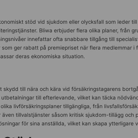
konomiskt stöd vid sjukdom eller olycksfall som leder ti
eringstjänster. Bliwa erbjuder flera olika planer, från g
snivåer innefattar ofta snabbare tillgång till specialis
er som ger rabatt på premiepriset när flera medlemmar i
 passar deras ekonomiska situation.
 skydd till nära och kära vid försäkringstagarens bortg
betalningar till efterlevande, vilket kan täcka nödvänd
ika livförsäkringsplaner tillgängliga, från livsfallsförsäk
 även tillvalstjänster såsom kritisk sjukdom-tillägg och 
ningar för sina anställda, vilket kan skapa ytterligare v