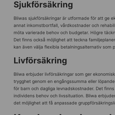
Sjukförsäkring
Bliwas sjukförsäkringar är utformade för att ge e
annat inkomstbortfall, vårdkostnader och rehabilit
möta varierade behov och budgetar. Högre täckning
Det finns också möjlighet att teckna familjeplan
kan även välja flexibla betalningsalternativ som
Livförsäkring
Bliwa erbjuder livförsäkringar som ger ekonomiskt
trygghet genom en engångssumma eller löpande ut
för barn och dagliga levnadskostnader. Det finns ol
individens behov och livssituation. Bliwa erbjuder
det möjlighet att få anpassade gruppförsäkringslös