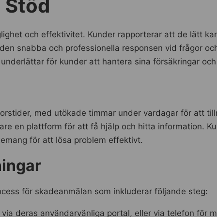
 Stöd
glighet och effektivitet. Kunder rapporterar att de lätt 
s den snabba och professionella responsen vid frågor oc
nderlättar för kunder att hantera sina försäkringar och
ntorstider, med utökade timmar under vardagar för att t
igare en plattform för att få hjälp och hitta information
mang för att lösa problem effektivt.
ingar
rocess för skadeanmälan som inkluderar följande steg:
ia deras användarvänliga portal, eller via telefon för 