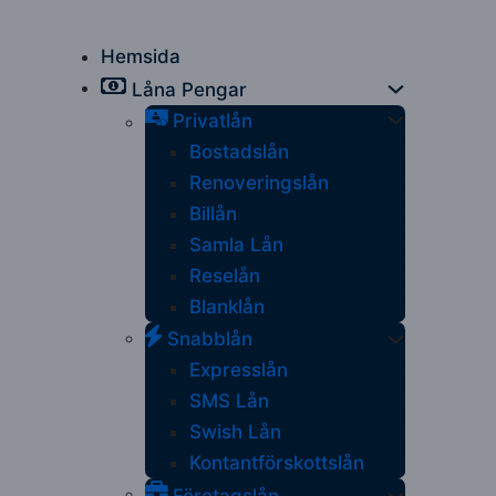
Hemsida
Låna Pengar
Privatlån
Bostadslån
Renoveringslån
Billån
Samla Lån
Reselån
Blanklån
Snabblån
Expresslån
SMS Lån
Swish Lån
Kontantförskottslån