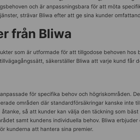
ringsbehoven och är anpassningsbara för att möta specif
jänster, strävar Bliwa efter att ge sina kunder omfatta
r från Bliwa
dukter som är utformade för att tillgodose behoven hos
illvägagångssätt, säkerställer Bliwa att varje kund får 
 anpassade för specifika behov och högriskområden. Des
serade områden där standardförsäkringar kanske inte till
 i åtanke, så att kunder kan välja den täckning som bäst
rådet samt kundens individuella behov. Bliwa erbjuder 
för kunderna att hantera sina premier.