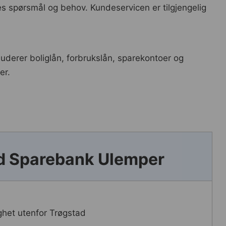
s spørsmål og behov. Kundeservicen er tilgjengelig
luderer boliglån, forbrukslån, sparekontoer og
er.
d Sparebank Ulemper
ighet utenfor Trøgstad