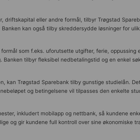
ger, driftskapital eller andre formål, tilbyr Trøgstad Spa
 Banken kan også tilby skreddersydde løsninger for ulik
formål som f.eks. uforutsette utgifter, ferie, oppussing
. Banken tilbyr fleksibel nedbetalingstid og en enkel s
en, kan Trøgstad Sparebank tilby gunstige studielån. Det
 Lånebeløpet og betingelsene vil tilpasses den enkelte st
ester, inkludert mobilapp og nettbank, så kundene enke
ge og gir kundene full kontroll over sine økonomiske tr