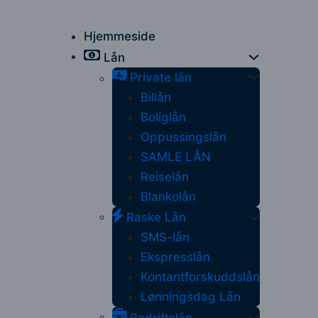
Hjemmeside
Lån
Private lån
Billån
Boliglån
Oppussingslån
SAMLE LÅN
Reiselån
Blankolån
Raske Lån
SMS-lån
Ekspresslån
Kontantforskuddslån
Lønningsdag Lån