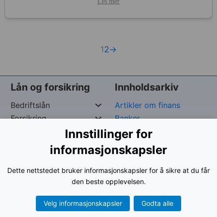
Les mer
1
2
→
Lån og forsikring
Innholdsarkiv
Bedriftslån
Artikler om finans
Forsikring
Banker
Private Lån
Forsikringspoliser
Innstillinger for
Raske Lån
kredittpleie
informasjonskapsler
Dette nettstedet bruker informasjonskapsler for å sikre at du får
Opphavsrett reservert av
George –
Org. nr:
961024-
den beste opplevelsen.
9535
Velg informasjonskapsler
Godta alle