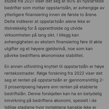
studie fra 2021 viser det seg at 90% av nystartede
bedrifter som mottar oppstartslån, er avhengige av
ytterligere finansiering innen de første to årene.
Dette indikerer at oppstartslån alene ikke er
tilstrekkelig for å opprettholde og utvide
virksomheten på lang sikt. I tillegg kan
avhengigheten av ekstern finansiering føre til økte
utgifter og et høyere gjeldsnivå, noe som kan
påvirke bedriftens økonomiske stabilitet.
En annen utfordring knyttet til oppstartslån er høye
rentekostnader. Ifølge forskning fra 2022 viser det
seg at renten på oppstartslån er gjennomsnittlig 2-
3 prosentpoeng høyere enn renten på etablerte
bedriftslån. Denne forskjellen kan ha en betydelig
innvirkning på bedriftens økonomi, spesielt i de
tidlige stadiene hvor inntektene kanskje ikke er