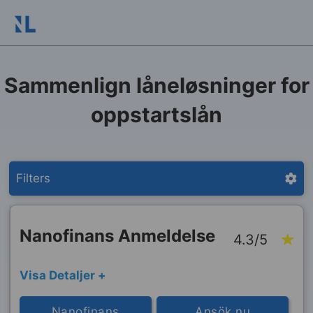
Sammenlign låneløsninger for
oppstartslån
Filters
Nanofinans Anmeldelse
4.3/5
Visa Detaljer +
Nanofinans
Ansök nu