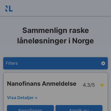
Sammenlign raske
låneløsninger i Norge
Filters
Nanofinans Anmeldelse
4.3/5
Visa Detaljer +
Nanofinans
Ansök nu