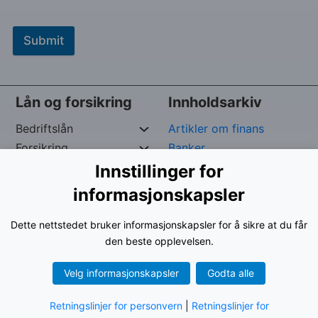
Submit
Lån og forsikring
Innholdsarkiv
Bedriftslån
Artikler om finans
Forsikring
Banker
Private Lån
Forsikringspoliser
Innstillinger for
Raske Lån
kredittpleie
informasjonskapsler
Dette nettstedet bruker informasjonskapsler for å sikre at du får
Opphavsrett reservert av
George –
Org. nr:
961024-
den beste opplevelsen.
9535
Velg informasjonskapsler
Godta alle
Retningslinjer for personvern
|
Retningslinjer for
Vilkår for bruk
|
Personvernerklæring