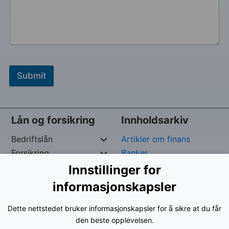
Submit
Lån og forsikring
Innholdsarkiv
Bedriftslån
Artikler om finans
Forsikring
Banker
Private Lån
Forsikringspoliser
Innstillinger for
Raske Lån
kredittpleie
informasjonskapsler
Dette nettstedet bruker informasjonskapsler for å sikre at du får
Opphavsrett reservert av
George –
Org. nr:
961024-
den beste opplevelsen.