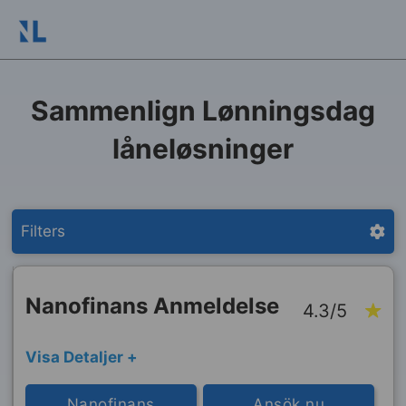
Sammenlign Lønningsdag
låneløsninger
Filters
Nanofinans Anmeldelse
4.3/5
Visa Detaljer +
Nanofinans
Ansök nu