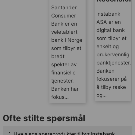
Santander
Instabank
Consumer
ASA er en
Bank er en
digital bank
veletablert
som tilbyr et
bank i Norge
enkelt og
som tilbyr et
brukervennlig
bredt
banktjenester.
spekter av
Banken
finansielle
fokuserer på
tjenester.
å tilby raske
Banken har
og…
fokus…
Ofte stilte spørsmål
1. Hva slags spareprodukter tilbyr Instabank