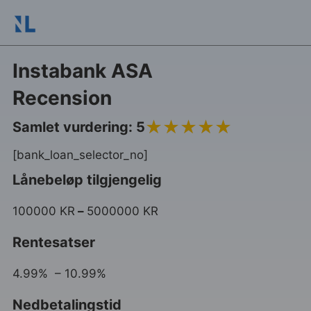
Instabank ASA
Recension
5
Samlet vurdering: 5
[bank_loan_selector_no]
Lånebeløp tilgjengelig
100000 KR
–
5000000 KR
Rentesatser
4.99% – 10.99%
Nedbetalingstid