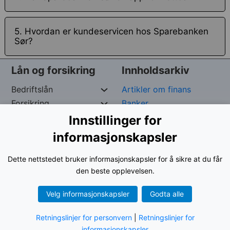
5. Hvordan er kundeservicen hos Sparebanken
Sør?
Lån og forsikring
Innholdsarkiv
Bedriftslån
Artikler om finans
Forsikring
Banker
Private Lån
Forsikringspoliser
Innstillinger for
Raske Lån
kredittpleie
informasjonskapsler
Dette nettstedet bruker informasjonskapsler for å sikre at du får
Opphavsrett reservert av
George –
Org. nr:
961024-
den beste opplevelsen.
9535
Velg informasjonskapsler
Godta alle
Retningslinjer for personvern
|
Retningslinjer for
Vilkår for bruk
|
Personvernerklæring
informasjonskapsler