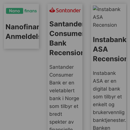
Santander
Nanofinans
Consumer
Anmeldelse
Instabank
Bank
ASA
Recension
Recension
Santander
Instabank
Consumer
ASA er en
Bank er en
digital bank
veletablert
som tilbyr et
bank i Norge
enkelt og
som tilbyr et
brukervennlig
bredt
banktjenester.
spekter av
Banken
finansielle