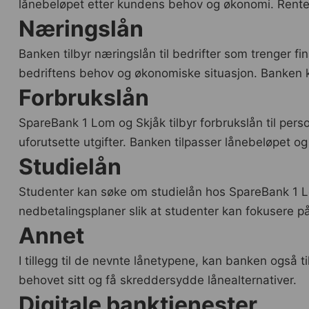
lånebeløpet etter kundens behov og økonomi. Renten
Næringslån
Banken tilbyr næringslån til bedrifter som trenger fin
bedriftens behov og økonomiske situasjon. Banken kan
Forbrukslån
SpareBank 1 Lom og Skjåk tilbyr forbrukslån til person
uforutsette utgifter. Banken tilpasser lånebeløpet o
Studielån
Studenter kan søke om studielån hos SpareBank 1 Lom
nedbetalingsplaner slik at studenter kan fokusere p
Annet
I tillegg til de nevnte lånetypene, kan banken også 
behovet sitt og få skreddersydde lånealternativer.
Digitale banktjenester