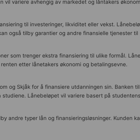
 vil variere avhengig av markedet og låntakers økonom
ansiering til investeringer, likviditet eller vekst. Lånebe
 også tilby garantier og andre finansielle tjenester til 
er som trenger ekstra finansiering til ulike formål. Lånen
g renten etter lånetakers økonomi og betalingsevne.
 og Skjåk for å finansiere utdanningen sin. Banken tilb
å studiene. Lånebeløpet vil variere basert på studente
tilby andre typer lån og finansieringsløsninger. Kunden k