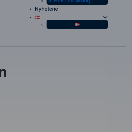
Helseforsikring
Nyhetene
n