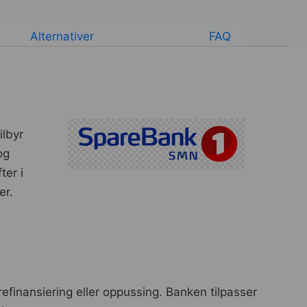
Alternativer
FAQ
ilbyr
og
ter i
er.
refinansiering eller oppussing. Banken tilpasser