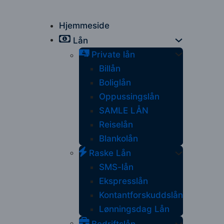
Hjemmeside
Lån
Private lån
Billån
Boliglån
Oppussingslån
SAMLE LÅN
Reiselån
Blankolån
Raske Lån
SMS-lån
Ekspresslån
Kontantforskuddslån
Lønningsdag Lån