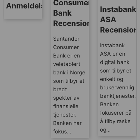
Consumer
Anmeldelse
Instabank
Bank
ASA
Recension
Recension
Santander
Instabank
Consumer
ASA er en
Bank er en
digital bank
veletablert
som tilbyr et
bank i Norge
enkelt og
som tilbyr et
brukervennlig
bredt
banktjenester.
spekter av
Banken
finansielle
fokuserer på
tjenester.
å tilby raske
Banken har
og…
fokus…