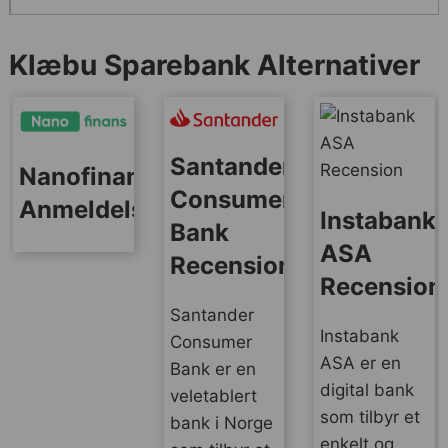
Klæbu Sparebank Alternativer
Santander
Nanofinans
Consumer
Anmeldelse
Instabank
Bank
ASA
Recension
Recension
Santander
Instabank
Consumer
ASA er en
Bank er en
digital bank
veletablert
som tilbyr et
bank i Norge
enkelt og