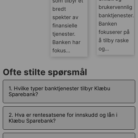
som tilbyr et
brukervennlig
bredt
banktjenester.
spekter av
Banken
finansielle
fokuserer på
tjenester.
å tilby raske
Banken har
og…
fokus…
Ofte stilte spørsmål
1. Hvilke typer banktjenester tilbyr Klæbu
Sparebank?
2. Hva er rentesatsene for innskudd og lån i
Klæbu Sparebank?