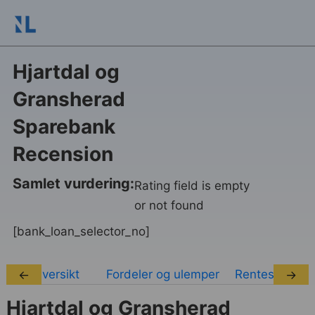
Hjartdal og
Gransherad
Sparebank
Recension
Samlet vurdering:
Rating field is empty
or not found
[bank_loan_selector_no]
Oversikt
Fordeler og ulemper
Rentesatser
←
→
Hjartdal og Gransherad