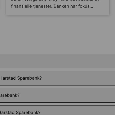
finansielle tjenester. Banken har fokus…
s Harstad Sparebank?
parebank?
 Harstad Sparebank?