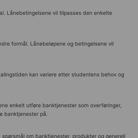
ital. Lånebetingelsene vil tilpasses den enkelte
r andre formål. Lånebeløpene og betingelsene vil
alingstiden kan variere etter studentens behov og
ne enkelt utføre banktjenester som overføringer,
re banktjenester på.
ed spørsmål om banktjenester, produkter og generell