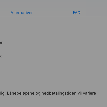
Alternativer
FAQ
en
re
olig. Lånebeløpene og nedbetalingstiden vil variere