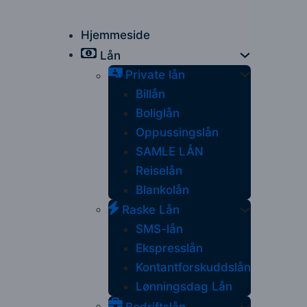
Hjemmeside
Lån
Private lån
Billån
Boliglån
Oppussingslån
SAMLE LÅN
Reiselån
Blankolån
Raske Lån
SMS-lån
Ekspresslån
Kontantforskuddslån
Lønningsdag Lån