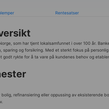
ulemper
Rentesatser
ersikt
orge, som har tjent lokalsamfunnet i over 100 år. Bank
n, sparing og forsikring. Med et sterkt fokus på personlig
et godt rykte for å ta vare på kundenes behov og etable
nester
 bolig, refinansiering eller oppussing av eksisterende b
v.