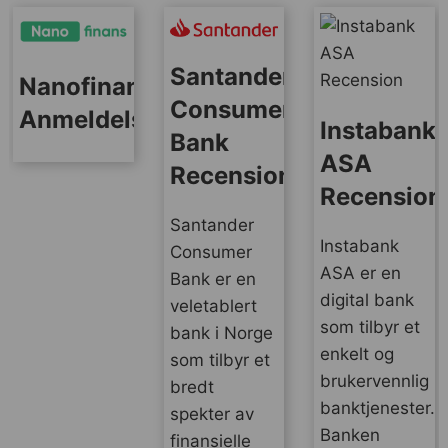
Santander
Nanofinans
Consumer
Anmeldelse
Instabank
Bank
ASA
Recension
Recension
Santander
Instabank
Consumer
ASA er en
Bank er en
digital bank
veletablert
som tilbyr et
bank i Norge
enkelt og
som tilbyr et
brukervennlig
bredt
banktjenester.
spekter av
Banken
finansielle